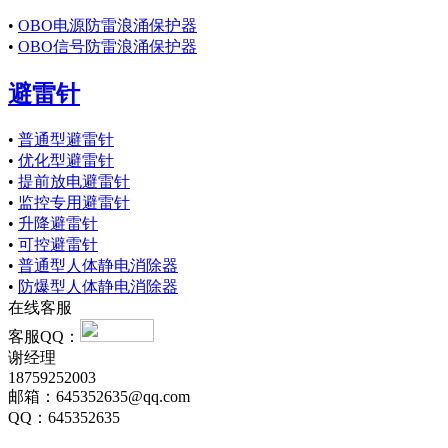
•
OBO电源防雷浪涌保护器
•
OBO信号防雷浪涌保护器
避雷针
•
普通型避雷针
•
优化型避雷针
•
提前放电避雷针
•
监控专用避雷针
•
升降避雷针
•
可控避雷针
•
普通型人体静电消除器
•
防爆型人体静电消除器
在线客服
客服QQ：
谢经理
18759252003
邮箱：645352635@qq.com
QQ：645352635