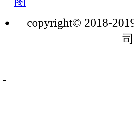
图
copyright© 201
司
-