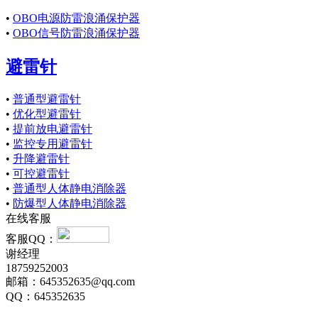
•
OBO电源防雷浪涌保护器
•
OBO信号防雷浪涌保护器
避雷针
•
普通型避雷针
•
优化型避雷针
•
提前放电避雷针
•
监控专用避雷针
•
升降避雷针
•
可控避雷针
•
普通型人体静电消除器
•
防爆型人体静电消除器
在线客服
客服QQ：
谢经理
18759252003
邮箱：645352635@qq.com
QQ：645352635